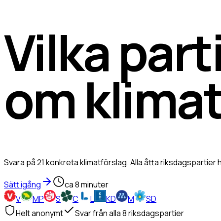
Vilka part
om klima
Svara på 21 konkreta klimatförslag. Alla åtta riksdagspartie
Sätt igång
ca 8 minuter
V
MP
S
C
L
KD
M
SD
Helt anonymt
Svar från alla 8 riksdagspartier