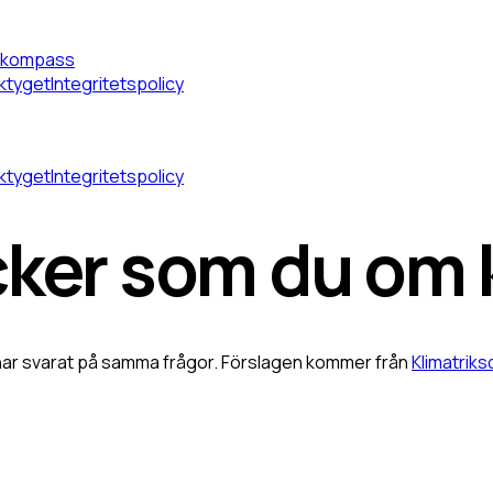
alkompass
ktyget
Integritetspolicy
ktyget
Integritetspolicy
cker som du
om 
r har svarat på samma frågor. Förslagen kommer från
Klimatrik