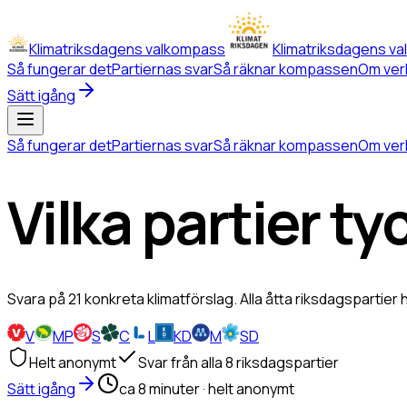
Klimatriksdagens valkompass
Klimatriksdagens v
Så fungerar det
Partiernas svar
Så räknar kompassen
Om ver
Sätt igång
Så fungerar det
Partiernas svar
Så räknar kompassen
Om ver
Vilka partier
ty
Svara på 21 konkreta klimatförslag. Alla åtta riksdagspartie
V
MP
S
C
L
KD
M
SD
Helt anonymt
Svar från alla 8 riksdagspartier
Sätt igång
ca 8 minuter · helt anonymt